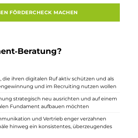
schaffen, di
Vertrauen a
SEN FÖRDERCHECK MACHEN
Kundenanfra
Vincent berü
wichtigen Fa
klaren Nutze
Suchmaschin
ent‑Beratung?
zu den neue
um KI-gestü
Generative 
(GEO). Sein
die ihren digitalen Ruf aktiv schützen und als
sich konseq
engewinnung und im Recruiting nutzen wollen
potenzielle
Dienstleist
mung strategisch neu ausrichten und auf einem
suchen.
italen Fundament aufbauen möchten
Besonders s
munikation und Vertrieb enger verzahnen
strategische
anäle hinweg ein konsistentes, überzeugendes
Ganze: Inhal
Sichtbarkeit