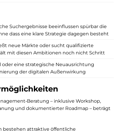
werden sinnv
verbunden. 
Websites, di
professionel
che Suchergebnisse beeinflussen spürbar die
echten Beitr
ne dass eine klare Strategie dagegen besteht
Geschäftsent
ßt neue Märkte oder sucht qualifizierte
Wer einen Pa
hält mit diesen Ambitionen noch nicht Schritt
Website-Rel
Marketing, 
l oder eine strategische Neuausrichtung
Vertriebswi
ionierung der digitalen Außenwirkung
versteht, is
und der Kna
rmöglichkeiten
hervorragen
management‑Beratung – inklusive Workshop,
lanung und dokumentierter Roadmap – beträgt
bestehen attraktive öffentliche