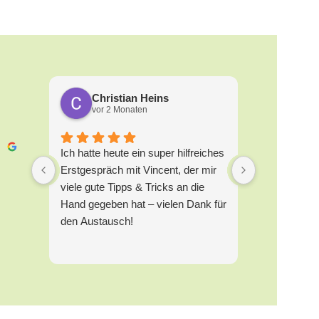
Christian Heins
Marti
vor 2 Monaten
vor 2 
Ich hatte heute ein super hilfreiches
Die Zusamme
Erstgespräch mit Vincent, der mir
Rammelt und
viele gute Tipps & Tricks an die
GmbH im Be
Hand gegeben hat – vielen Dank für
Relaunch ka
den Austausch!
empfehlen. B
mir aufgefal
und ganzhei
angegangen w
um eine mod
vor allem da