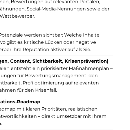
n, Bewertungen auf relevanten Portalen,
wähnungen, Social‑Media‑Nennungen sowie der
n Wettbewerber.
Potenziale werden sichtbar: Welche Inhalte
o gibt es kritische Lücken oder negative
er ihre Reputation aktiver auf als Sie.
 Content, Sichtbarkeit, Krisenprävention)
en entsteht ein priorisierter Maßnahmenplan –
lungen für Bewertungsmanagement, den
htbarkeit, Profiloptimierung auf relevanten
hmen für den Krisenfall.
utations‑Roadmap
dmap mit klaren Prioritäten, realistischen
twortlichkeiten – direkt umsetzbar mit Ihrem
.