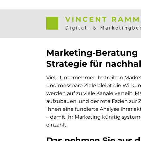
Zum
Inhalt
springen
Marketing‑Beratung 
Strategie für nachh
Viele Unternehmen betreiben Marketin
und messbare Ziele bleibt die Wirku
werden auf zu viele Kanäle verteilt, 
aufzubauen, und der rote Faden zur Z
Ihnen eine fundierte Analyse Ihrer ak
– damit Ihr Marketing künftig syste
einzahlt.
Das nehmen Sie aus d