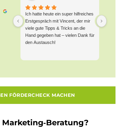
Ich hatte heute ein super hilfreiches
Die Zusamme
Erstgespräch mit Vincent, der mir
Rammelt und
viele gute Tipps & Tricks an die
GmbH im Be
Hand gegeben hat – vielen Dank für
Relaunch ka
den Austausch!
empfehlen. B
mir aufgefal
und ganzhei
angegangen w
um eine mod
vor allem da
schaffen, di
Vertrauen a
SEN FÖRDERCHECK MACHEN
Kundenanfra
Vincent berü
wichtigen Fa
e Marketing‑Beratung?
klaren Nutze
Suchmaschin