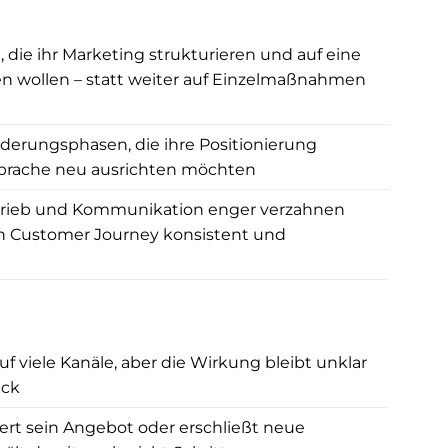
zu den neue
um KI-gestü
die ihr Marketing strukturieren und auf eine
Generative 
(GEO). Sein
len wollen – statt weiter auf Einzelmaßnahmen
sich konseq
potenzielle
erungsphasen, die ihre Positionierung
Dienstleist
sprache neu ausrichten möchten
suchen.
Besonders s
trieb und Kommunikation enger verzahnen
strategische
n Customer Journey konsistent und
Ganze: Inhal
Sichtbarkeit
werden sinnv
verbunden. 
Websites, di
uf viele Kanäle, aber die Wirkung bleibt unklar
professionel
ück
echten Beitr
Geschäftsent
rt sein Angebot oder erschließt neue
Wer einen Pa