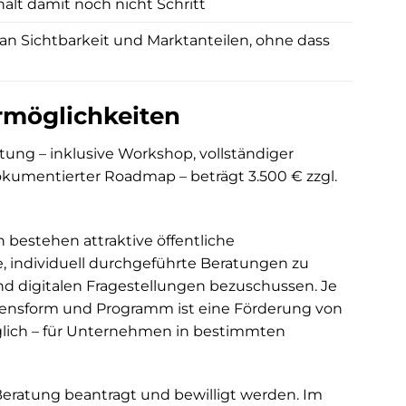
ält damit noch nicht Schritt
Website-Rel
Marketing, 
n Sichtbarkeit und Marktanteilen, ohne dass
Vertriebswi
versteht, is
und der Kna
rmöglichkeiten
hervorragen
atung – inklusive Workshop, vollständiger
umentierter Roadmap – beträgt 3.500 € zzgl.
bestehen attraktive öffentliche
, individuell durchgeführte Beratungen zu
und digitalen Fragestellungen bezuschussen. Je
nsform und Programm ist eine Förderung von
glich – für Unternehmen in bestimmten
eratung beantragt und bewilligt werden. Im