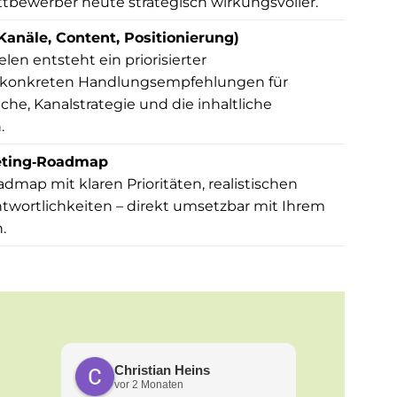
tbewerber heute strategisch wirkungsvoller.
anäle, Content, Positionierung)
n entsteht ein priorisierter
 konkreten Handlungsempfehlungen für
he, Kanalstrategie und die inhaltliche
.
keting‑Roadmap
dmap mit klaren Prioritäten, realistischen
twortlichkeiten – direkt umsetzbar mit Ihrem
.
Christian Heins
Marti
vor 2 Monaten
vor 2 